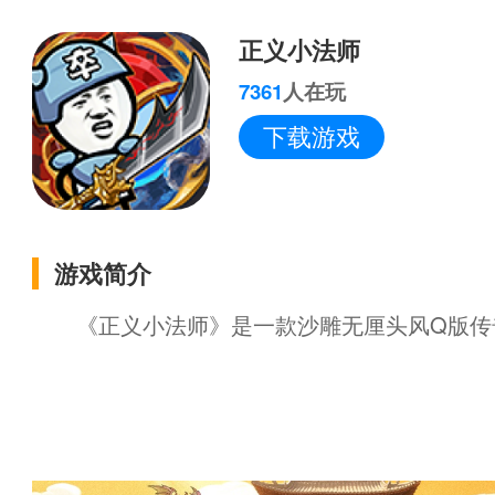
正义小法师
7361
人在玩
下载游戏
游戏简介
《正义小法师》是一款沙雕无厘头风Q版传